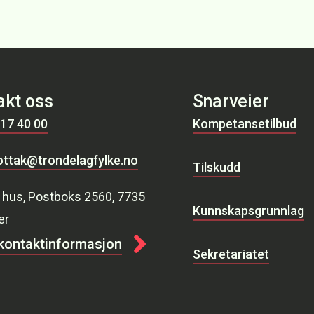
akt oss
Snarveier
 17 40 00
Kompetansetilbud
ttak@trondelagfylke.no
Tilskudd
 hus, Postboks 2560, 7735
Kunnskapsgrunnlag
er
 kontaktinformasjon
Sekretariatet