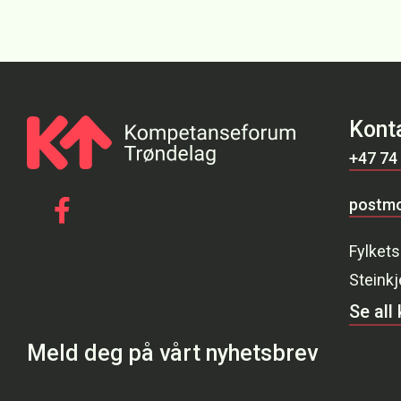
Kont
+47 74
postmo
Gå til vår Facebook
Fylkets
Steinkj
Se all
Meld deg på vårt nyhetsbrev