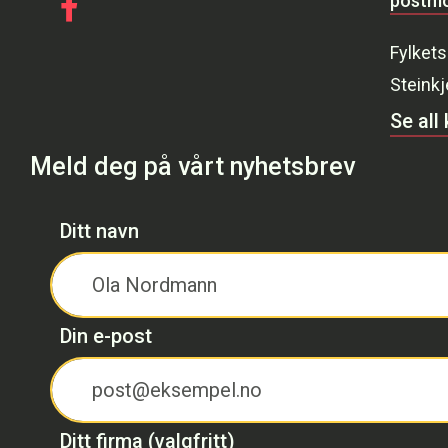
postmo
Gå til vår Facebook
Fylkets
Steinkj
Se all
Meld deg på vårt nyhetsbrev
Ditt navn
Din e-post
Ditt firma (valgfritt)