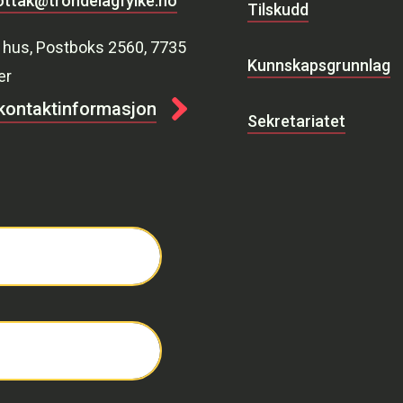
ttak@trondelagfylke.no
Tilskudd
 hus, Postboks 2560, 7735
Kunnskapsgrunnlag
er
 kontaktinformasjon
Sekretariatet