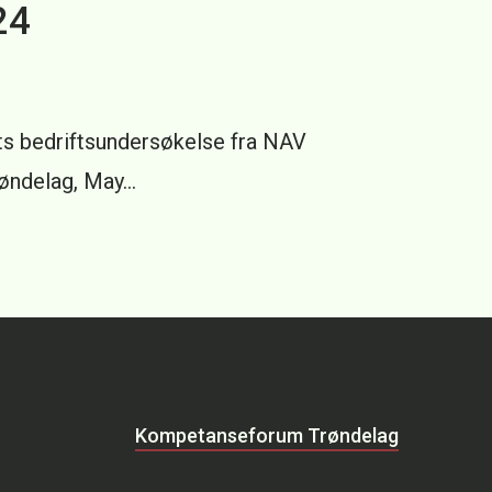
24
ets bedriftsundersøkelse fra NAV
røndelag, May…
Kompetanseforum Trøndelag