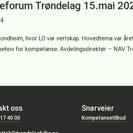
eforum Trøndelag 15.mai 20
24
 Trondheim, hvor LO var vertskap. Hovedtema var år
behov for kompetanse. Avdelingsdirektør – NAV T
akt oss
Snarveier
 17 40 00
Kompetansetilbud