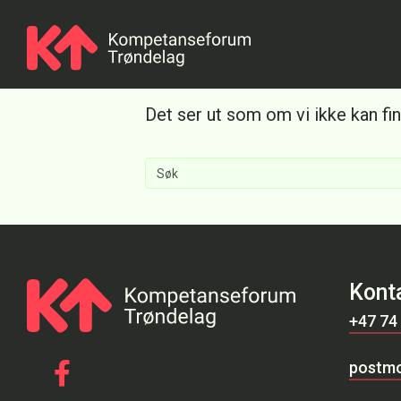
Ingenting ble funn
Det ser ut som om vi ikke kan fin
Kont
+47 74
postmo
Gå til vår Facebook