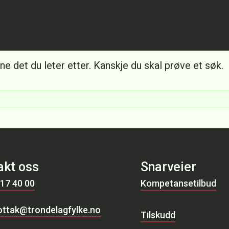
et
ne det du leter etter. Kanskje du skal prøve et søk.
akt oss
Snarveier
 17 40 00
Kompetansetilbud
ttak@trondelagfylke.no
Tilskudd