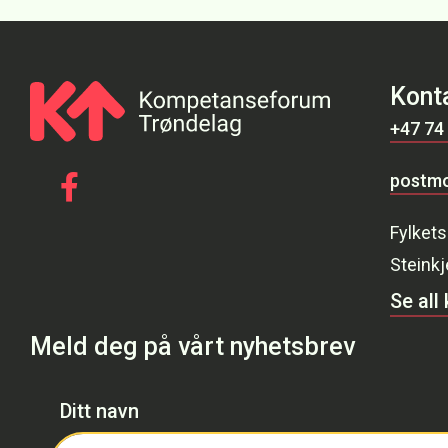
Kont
+47 74
postmo
Gå til vår Facebook
Fylkets
Steinkj
Se all
Meld deg på vårt nyhetsbrev
Ditt navn