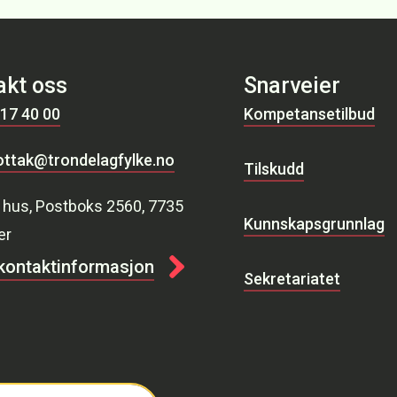
akt oss
Snarveier
 17 40 00
Kompetansetilbud
ttak@trondelagfylke.no
Tilskudd
 hus, Postboks 2560, 7735
Kunnskapsgrunnlag
er
 kontaktinformasjon
Sekretariatet