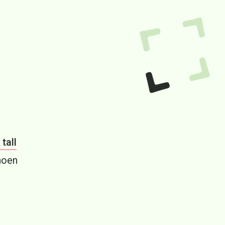
tall
 noen